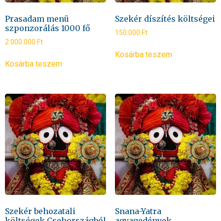
Prasadam menü
Szekér díszítés költségei
szponzorálás 1000 fő
150.000
Ft
2.000.000
Ft
Kosárba teszem
Kosárba teszem
Szekér behozatali
Snana-Yatra
költségek Csehországból
agyagedények