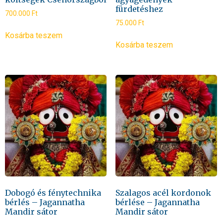
fürdetéshez
700.000
Ft
75.000
Ft
Kosárba teszem
Kosárba teszem
Dobogó és fénytechnika
Szalagos acél kordonok
bérlés – Jagannatha
bérlése – Jagannatha
Mandir sátor
Mandir sátor