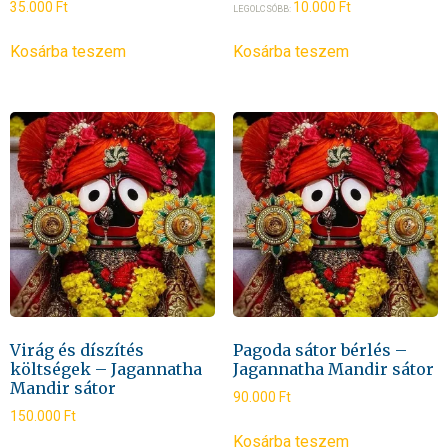
35.000
Ft
10.000
Ft
LEGOLCSÓBB:
Kosárba teszem
Kosárba teszem
Virág és díszítés
Pagoda sátor bérlés –
költségek – Jagannatha
Jagannatha Mandir sátor
Mandir sátor
90.000
Ft
150.000
Ft
Kosárba teszem