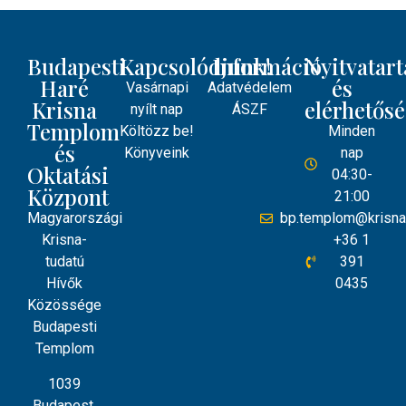
Budapesti
Kapcsolódjunk!
Információ
Nyitvatart
Haré
és
Vasárnapi
Adatvédelem
Krisna
elérhetős
nyílt nap
ÁSZF
Templom
Költözz be!
Minden
és
Könyveink
nap
Oktatási
04:30-
Központ
21:00
Magyarországi
bp.templom@krisna
Krisna-
+36 1
tudatú
391
Hívők
0435
Közössége
Budapesti
Templom
1039
Budapest,