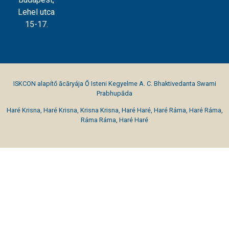
Lehel utca
15-17.
ISKCON alapítő ācāryája Ő Isteni Kegyelme A. C. Bhaktivedanta Swami
Prabhupāda
Haré Krisna, Haré Krisna, Krisna Krisna, Haré Haré, Haré Ráma, Haré Ráma,
Ráma Ráma, Haré Haré