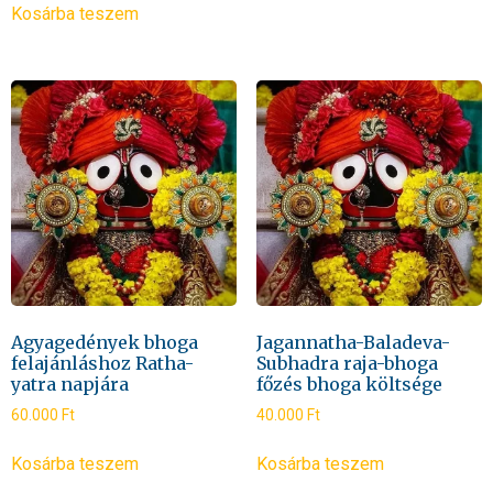
Kosárba teszem
Agyagedények bhoga
Jagannatha-Baladeva-
felajánláshoz Ratha-
Subhadra raja-bhoga
yatra napjára
főzés bhoga költsége
60.000
Ft
40.000
Ft
Kosárba teszem
Kosárba teszem