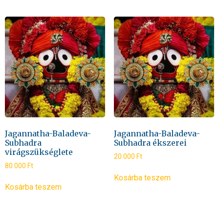
Jagannatha-Baladeva-
Jagannatha-Baladeva-
Subhadra
Subhadra ékszerei
virágszükséglete
20.000
Ft
80.000
Ft
Kosárba teszem
Kosárba teszem