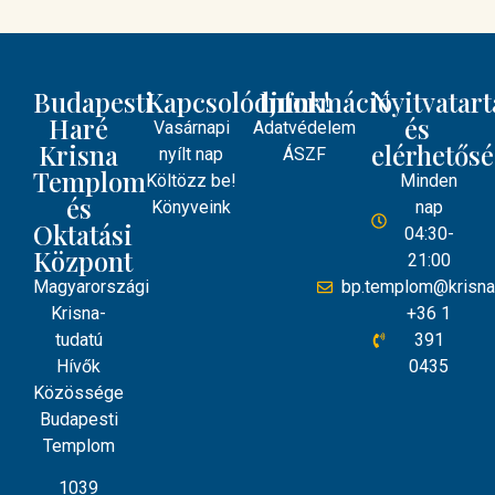
Budapesti
Kapcsolódjunk!
Információ
Nyitvatart
Haré
és
Vasárnapi
Adatvédelem
Krisna
elérhetős
nyílt nap
ÁSZF
Templom
Költözz be!
Minden
és
Könyveink
nap
Oktatási
04:30-
Központ
21:00
Magyarországi
bp.templom@krisna
Krisna-
+36 1
tudatú
391
Hívők
0435
Közössége
Budapesti
Templom
1039