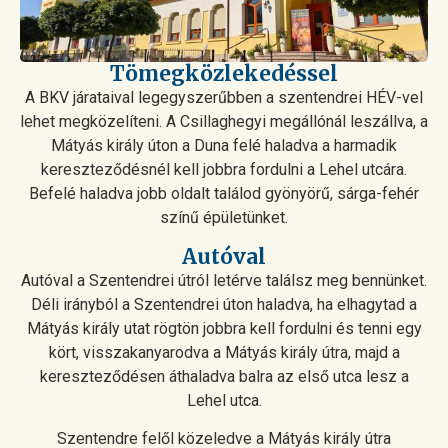
Tömegközlekedéssel
A BKV járataival legegyszerűbben a szentendrei HÉV-vel
lehet megközelíteni. A Csillaghegyi megállónál leszállva, a
Mátyás király úton a Duna felé haladva a harmadik
kereszteződésnél kell jobbra fordulni a Lehel utcára.
Befelé haladva jobb oldalt találod gyönyörű, sárga-fehér
színű épületünket.
Autóval
Autóval a Szentendrei útról letérve találsz meg bennünket.
Déli irányból a Szentendrei úton haladva, ha elhagytad a
Mátyás király utat rögtön jobbra kell fordulni és tenni egy
kört, visszakanyarodva a Mátyás király útra, majd a
kereszteződésen áthaladva balra az első utca lesz a
Lehel utca.
Szentendre felől közeledve a Mátyás király útra