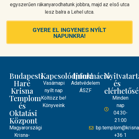
egyszerűen rákanyarodhatunk jobbra, majd az első utca
lesz balra a Lehel utca.
GYERE EL INGYENES NYÍLT
NAPUNKRA!
Budapesti
Kapcsolódjunk!
Információ
Nyitvatart
Haré
és
Vasárnapi
Adatvédelem
Krisna
elérhetős
nyílt nap
ÁSZF
Templom
Költözz be!
Minden
és
Könyveink
nap
Oktatási
04:30-
Központ
21:00
Magyarországi
bp.templom@krisna
Krisna-
+36 1