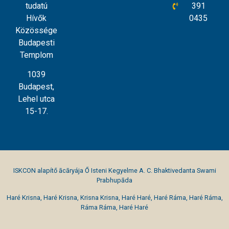
tudatú
391
Hívők
0435
Közössége
Budapesti
Templom
1039
Budapest,
Lehel utca
15-17.
ISKCON alapítő ācāryája Ő Isteni Kegyelme A. C. Bhaktivedanta Swami
Prabhupāda
Haré Krisna, Haré Krisna, Krisna Krisna, Haré Haré, Haré Ráma, Haré Ráma,
Ráma Ráma, Haré Haré