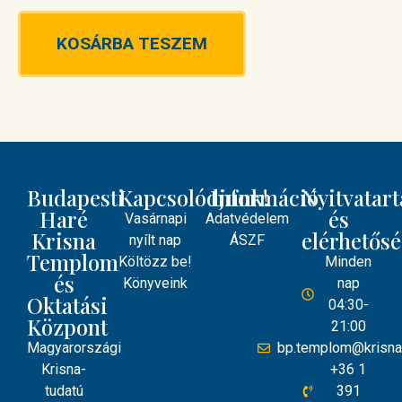
KOSÁRBA TESZEM
Budapesti
Kapcsolódjunk!
Információ
Nyitvatart
Haré
és
Vasárnapi
Adatvédelem
Krisna
elérhetős
nyílt nap
ÁSZF
Templom
Költözz be!
Minden
és
Könyveink
nap
Oktatási
04:30-
Központ
21:00
Magyarországi
bp.templom@krisna
Krisna-
+36 1
tudatú
391