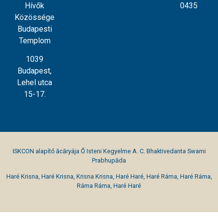
Hívők
0435
Közössége
Budapesti
Templom
1039
Budapest,
Lehel utca
15-17.
ISKCON alapítő ācāryája Ő Isteni Kegyelme A. C. Bhaktivedanta Swami
Prabhupāda
Haré Krisna, Haré Krisna, Krisna Krisna, Haré Haré, Haré Ráma, Haré Ráma,
Ráma Ráma, Haré Haré