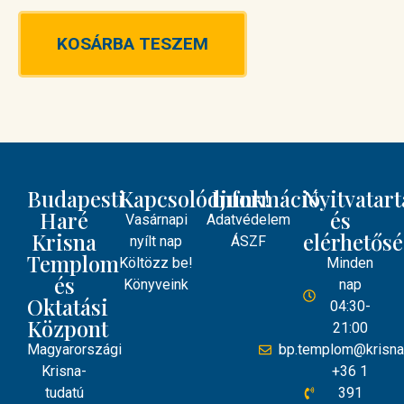
KOSÁRBA TESZEM
Budapesti
Kapcsolódjunk!
Információ
Nyitvatart
Haré
és
Vasárnapi
Adatvédelem
Krisna
elérhetős
nyílt nap
ÁSZF
Templom
Költözz be!
Minden
és
Könyveink
nap
Oktatási
04:30-
Központ
21:00
Magyarországi
bp.templom@krisna
Krisna-
+36 1
tudatú
391