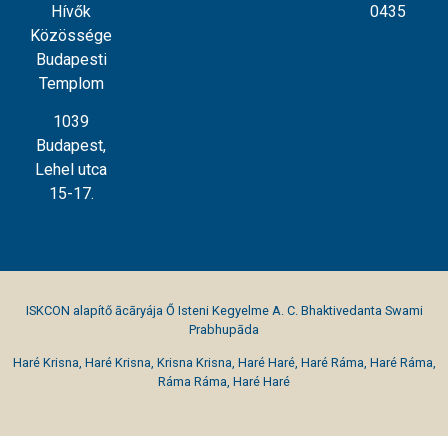
Hívők
0435
Közössége
Budapesti
Templom
1039
Budapest,
Lehel utca
15-17.
ISKCON alapítő ācāryája Ő Isteni Kegyelme A. C. Bhaktivedanta Swami
Prabhupāda
Haré Krisna, Haré Krisna, Krisna Krisna, Haré Haré, Haré Ráma, Haré Ráma,
Ráma Ráma, Haré Haré