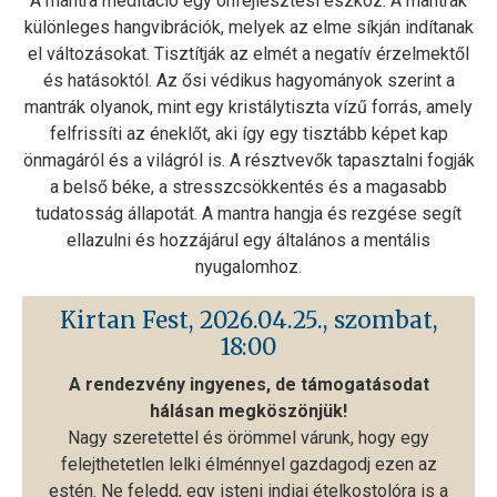
A mantra meditáció egy önfejlesztési eszköz. A mantrák
különleges hangvibrációk, melyek az elme síkján indítanak
el változásokat. Tisztítják az elmét a negatív érzelmektől
és hatásoktól. Az ősi védikus hagyományok szerint a
mantrák olyanok, mint egy kristálytiszta vízű forrás, amely
felfrissíti az éneklőt, aki így egy tisztább képet kap
önmagáról és a világról is. A résztvevők tapasztalni fogják
a belső béke, a stresszcsökkentés és a magasabb
tudatosság állapotát. A mantra hangja és rezgése segít
ellazulni és hozzájárul egy általános a mentális
nyugalomhoz.
Kirtan Fest, 2026.04.25., szombat,
18:00
A rendezvény ingyenes, de támogatásodat
hálásan megköszönjük!
Nagy szeretettel és örömmel várunk, hogy egy
felejthetetlen lelki élménnyel gazdagodj ezen az
estén. Ne feledd, egy isteni indiai ételkostolóra is a