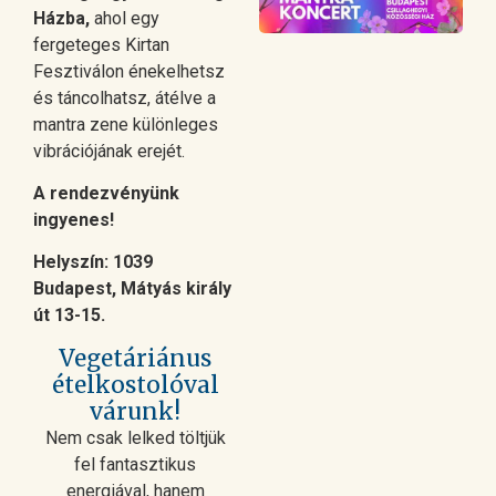
Házba,
ahol egy
fergeteges Kirtan
Fesztiválon énekelhetsz
és táncolhatsz, átélve a
mantra zene különleges
vibrációjának erejét.
A rendezvényünk
ingyenes!
Helyszín: 1039
Budapest, Mátyás király
út 13-15.
Vegetáriánus
ételkostolóval
várunk!
Nem csak lelked töltjük
fel fantasztikus
energiával, hanem