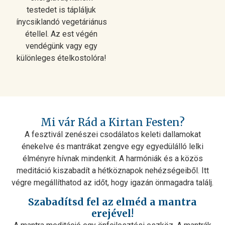
testedet is tápláljuk
ínycsiklandó vegetáriánus
étellel. Az est végén
vendégünk vagy egy
különleges ételkostolóra!
Mi vár Rád a Kirtan Festen?
A fesztivál zenészei csodálatos keleti dallamokat
énekelve és mantrákat zengve egy egyedülálló lelki
élményre hívnak mindenkit. A harmóniák és a közös
meditáció kiszabadít a hétköznapok nehézségeiből. Itt
végre megállíthatod az időt, hogy igazán önmagadra találj.
Szabadítsd fel az elméd a mantra
erejével!