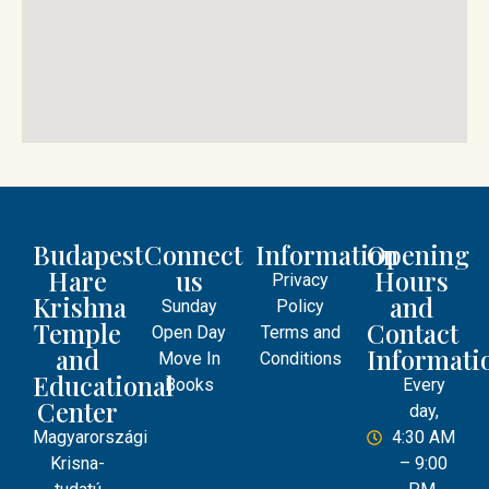
Budapest
Connect
Information
Opening
Hare
us
Hours
Privacy
Krishna
and
Sunday
Policy
Temple
Contact
Open Day
Terms and
and
Informati
Move In
Conditions
Educational
Books
Every
Center
day,
Magyarországi
4:30 AM
Krisna-
– 9:00