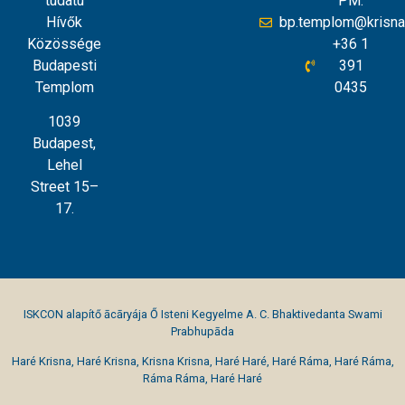
tudatú
PM.
Hívők
bp.templom@krisna
Közössége
+36 1
Budapesti
391
Templom
0435
1039
Budapest,
Lehel
Street 15–
17.
ISKCON alapítő ācāryája Ő Isteni Kegyelme A. C. Bhaktivedanta Swami
Prabhupāda
Haré Krisna, Haré Krisna, Krisna Krisna, Haré Haré, Haré Ráma, Haré Ráma,
Ráma Ráma, Haré Haré