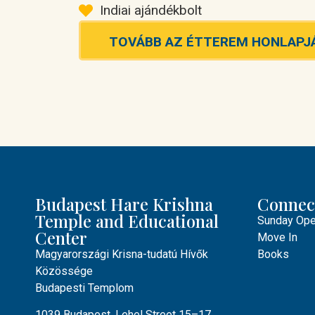
Indiai ajándékbolt
TOVÁBB AZ ÉTTEREM HONLAPJ
Budapest Hare Krishna
Connec
Temple and Educational
Sunday Ope
Center
Move In
Magyarországi Krisna-tudatú Hívők
Books
Közössége
Budapesti Templom
1039 Budapest, Lehel Street 15–17.