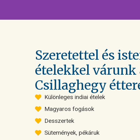
Govinda Csilla
és Aján
Szeretettel és ist
ételekkel várunk
Csillaghegy étt
Különleges indiai ételek
Magyaros fogások
Desszertek
Sütemények, pékáruk