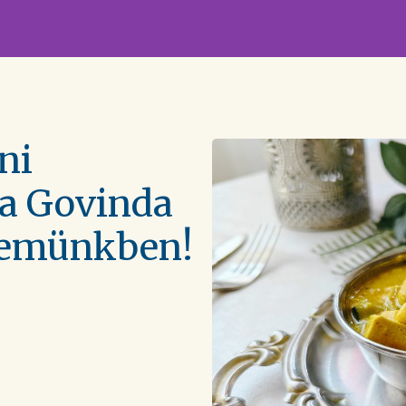
ghegy Étterem
dékbolt
eni
 a Govinda
eremünkben!