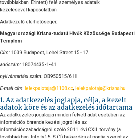
továbbiakban: Érintett) felé személyes adataik
kezelésével kapcsolatban.
Adatkezelő elérhetőségei:
Magyarországi Krisna-tudatú Hívők Közössége Budapesti
Templom
Cím:
1039 Budapest, Lehel Street 15–17.
adószám:
18074435-1-41
nyilvántartási szám:
OB950515/6 III.
E-mail cím
:
lelekpalotaja@1108.cc
,
lelekpalotaja@krisna.hu
1. Az adatkezelés joglapja, célja, a kezelt
adatok köre és az adatkezelés időtartama
Az adatkezelés jogalapja minden felvett adat esetében az
információs önrendelkezési jogról és az
információszabadságról szóló 2011. évi CXII. törvény (a
továbbiakban: Info.tv.) 5. § (1) bekezdés a) pontja szerint az