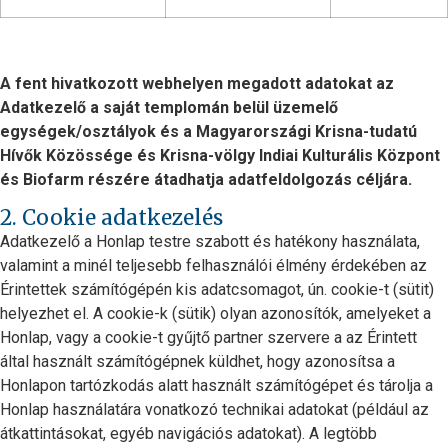
A fent hivatkozott webhelyen megadott adatokat az
Adatkezelő a saját templomán belül üzemelő
egységek/osztályok és a Magyarországi Krisna-tudatú
Hívők Közössége és Krisna-völgy Indiai Kulturális Központ
és Biofarm részére átadhatja adatfeldolgozás céljára.
2. Cookie adatkezelés
Adatkezelő a Honlap testre szabott és hatékony használata,
valamint a minél teljesebb felhasználói élmény érdekében az
Érintettek számítógépén kis adatcsomagot, ún. cookie-t (sütit)
helyezhet el. A cookie-k (sütik) olyan azonosítók, amelyeket a
Honlap, vagy a cookie-t gyűjtő partner szervere a az Érintett
által használt számítógépnek küldhet, hogy azonosítsa a
Honlapon tartózkodás alatt használt számítógépet és tárolja a
Honlap használatára vonatkozó technikai adatokat (például az
átkattintásokat, egyéb navigációs adatokat). A legtöbb