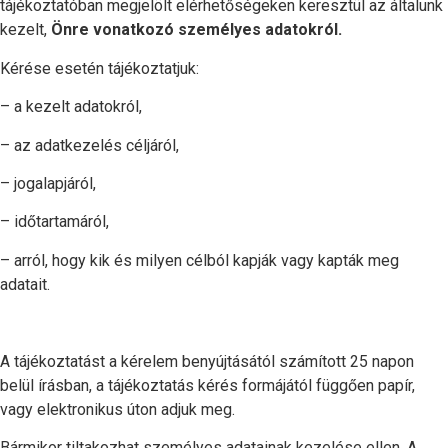
tájékoztatóban megjelölt elérhetőségeken keresztül az általunk
kezelt,
Önre vonatkozó személyes adatokról.
Kérése esetén tájékoztatjuk:
– a kezelt adatokról,
– az adatkezelés céljáról,
– jogalapjáról,
– időtartamáról,
– arról, hogy kik és milyen célból kapják vagy kapták meg
adatait.
A tájékoztatást a kérelem benyújtásától számított 25 napon
belül írásban, a tájékoztatás kérés formájától függően papír,
vagy elektronikus úton adjuk meg.
Bármikor tiltakozhat személyes adatainak kezelése ellen. A