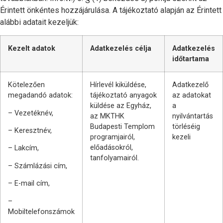
Érintett önkéntes hozzájárulása. A tájékoztató alapján az Érintett
alábbi adatait kezeljük:
Kezelt adatok
Adatkezelés célja
Adatkezelés
időtartama
Kötelezően
Hírlevél kiküldése,
Adatkezelő
megadandó adatok:
tájékoztató anyagok
az adatokat
küldése az Egyház,
a
– Vezetéknév,
az MKTHK
nyilvántartás
Budapesti Templom
törléséig
– Keresztnév,
programjairól,
kezeli
előadásokról,
– Lakcím,
tanfolyamairól.
– Számlázási cím,
– E-mail cím,
–
Mobiltelefonszámok