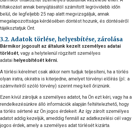
tiltakozást annak benyújtásától számított legrövidebb időn
belül, de legfeljebb 25 nap alatt megvizsgáljuk, annak
megalapozottsága kérdésében döntést hozunk, és döntéséről
tájékoztatjuk Önt.
3.2. Adatok törlése, helyesbítése, zárolása
Bármikor jogosult az általunk kezelt személyes adatai
törlését
, vagy a helytelenül rögzített személyes
adatai
helyesbítését kérni.
A törlési kérelmet csak akkor nem tudjuk teljesíteni, ha a törlés
olyan iratra, okiratra is kiterjedne, amelyet törvényi előírás (pl.: a
számvitelről szóló törvény) szerint meg kell őriznünk.
Ezen kívül zároljuk a személyes adatot, ha Ön ezt kéri, vagy ha a
rendelkezésünkre álló információk alapján feltételezhető, hogy
a törlés sértené az Ön jogos érdekeit. Az így zárolt személyes
adatot addig kezeljük, ameddig fennáll az adatkezelési cél vagy
jogos érdek, amely a személyes adat törlését kizárta.