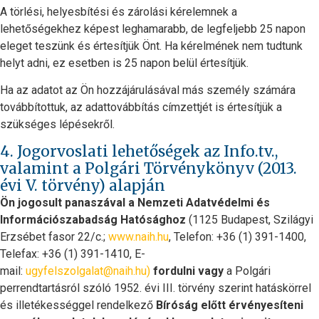
A törlési, helyesbítési és zárolási kérelemnek a
lehetőségekhez képest leghamarabb, de legfeljebb 25 napon
eleget teszünk és értesítjük Önt. Ha kérelmének nem tudtunk
helyt adni, ez esetben is 25 napon belül értesítjük.
Ha az adatot az Ön hozzájárulásával más személy számára
továbbítottuk, az adattovábbítás címzettjét is értesítjük a
szükséges lépésekről.
4. Jogorvoslati lehetőségek az Info.tv.,
valamint a Polgári Törvénykönyv (2013.
évi V. törvény) alapján
Ön jogosult panaszával a Nemzeti Adatvédelmi és
Információszabadság Hatósághoz
(1125 Budapest, Szilágyi
Erzsébet fasor 22/c.;
www.naih.hu
, Telefon: +36 (1) 391-1400,
Telefax: +36 (1) 391-1410, E-
mail:
ugyfelszolgalat@naih.hu
)
fordulni vagy
a Polgári
perrendtartásról szóló 1952. évi III. törvény szerint hatáskörrel
és illetékességgel rendelkező
Bíróság előtt érvényesíteni