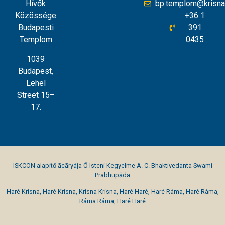
Hívők
bp.templom@krisna
Közössége
+36 1
Budapesti
391
Templom
0435
1039
Budapest,
Lehel
Street 15–
17.
ISKCON alapítő ācāryája Ő Isteni Kegyelme A. C. Bhaktivedanta Swami
Prabhupāda
Haré Krisna, Haré Krisna, Krisna Krisna, Haré Haré, Haré Ráma, Haré Ráma,
Ráma Ráma, Haré Haré