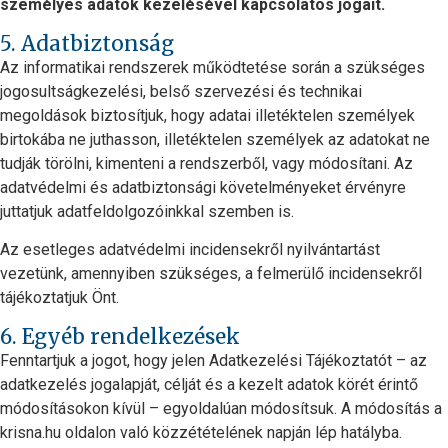
személyes adatok kezelésével kapcsolatos jogait.
5. Adatbiztonság
Az informatikai rendszerek működtetése során a szükséges
jogosultságkezelési, belső szervezési és technikai
megoldások biztosítjuk, hogy adatai illetéktelen személyek
birtokába ne juthasson, illetéktelen személyek az adatokat ne
tudják törölni, kimenteni a rendszerből, vagy módosítani. Az
adatvédelmi és adatbiztonsági követelményeket érvényre
juttatjuk adatfeldolgozóinkkal szemben is.
Az esetleges adatvédelmi incidensekről nyilvántartást
vezetünk, amennyiben szükséges, a felmerülő incidensekről
tájékoztatjuk Önt.
6. Egyéb rendelkezések
Fenntartjuk a jogot, hogy jelen Adatkezelési Tájékoztatót – az
adatkezelés jogalapját, célját és a kezelt adatok körét érintő
módosításokon kívül – egyoldalúan módosítsuk. A módosítás a
krisna.hu oldalon való közzétételének napján lép hatályba.