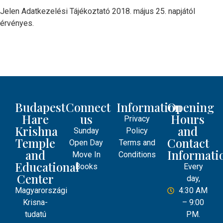
Jelen Adatkezelési Tájékoztató 2018. május 25. napjától
érvényes.
Budapest
Connect
Information
Opening
Hare
us
Hours
Privacy
Krishna
and
Sunday
Policy
Temple
Contact
Open Day
Terms and
and
Informati
Move In
Conditions
Educational
Books
Every
Center
day,
Magyarországi
4:30 AM
Krisna-
– 9:00
tudatú
PM.