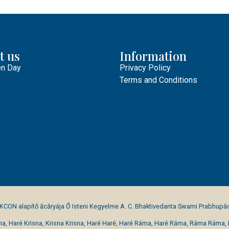
t us
Information
n Day
Privacy Policy
Terms and Conditions
SKCON alapítő ācāryája Ő Isteni Kegyelme A. C. Bhaktivedanta Swami Prabhupā
na, Haré Krisna, Krisna Krisna, Haré Haré, Haré Ráma, Haré Ráma, Ráma Ráma,