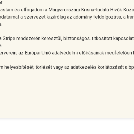
t.
lvastam és elfogadom a Magyarországi Krisna-tudatú Hívők Közö
ataimat a szervezet kizárólag az adomány feldolgozása, a tranz
e.
Stripe rendszerén keresztül, biztonságos, titkosított kapcsolat
a.
erverein, az Európai Unió adatvédelmi előírásainak megfelelően 
m helyesbítését, törlését vagy az adatkezelés korlátozását a
bp