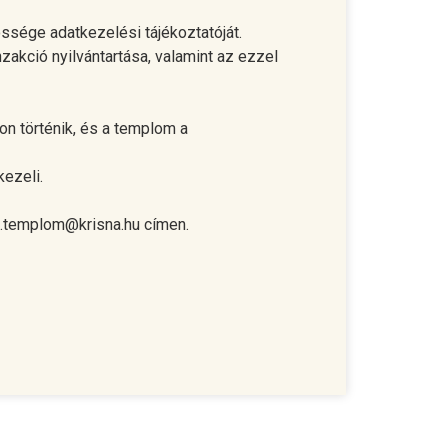
ssége adatkezelési tájékoztatóját.
akció nyilvántartása, valamint az ezzel
on történik, és a templom a
kezeli.
.templom@krisna.hu
címen.