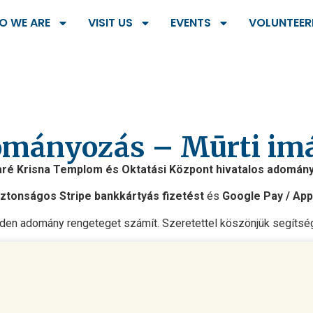
O WE ARE
VISIT US
EVENTS
VOLUNTEER
mányozás – Mūrti im
aré Krisna Templom és Oktatási Központ hivatalos adományo
iztonságos Stripe bankkártyás fizetést
és
Google Pay / App
den adomány rengeteget számít. Szeretettel köszönjük segítsé