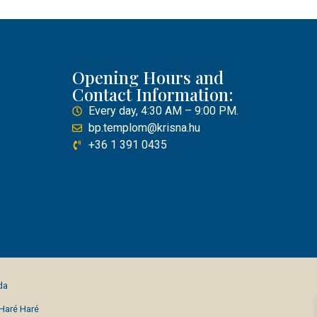
Opening Hours and
Contact Information:
Every day, 4:30 AM – 9:00 PM.
bp.templom@krisna.hu
+36 1 391 0435
da
 Haré Haré