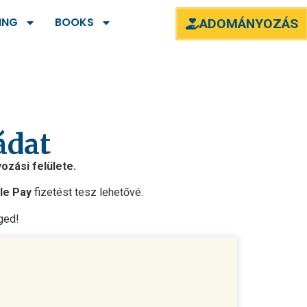
ING
BOOKS
ADOMÁNYOZÁS
ádat
zási felülete.
le Pay
fizetést tesz lehetővé.
ged!