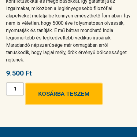
konfliktusokkal és megoldásokkal, így garantálja az
izgalmakat, miközben a leglényegesebb filozófiai
alapelveket mutatja be könnyen emészthető formában. Így
nem is véletlen, hogy 5000 éve folyamatosan olvassák,
nyomtatják és tanítják. E mű bátran mondható India
legismertebb és legkedveltebb védikus írásának.
Maradandó népszerűsége már önmagában arról
tanúskodik, hogy lapjai mély, örök érvényű bölcsességet
rejtenek.
9.500
Ft
KOSÁRBA TESZEM