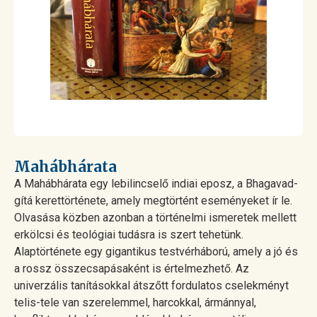
Mahábhárata
A Mahábhárata egy lebilincselő indiai eposz, a Bhagavad-
gítá kerettörténete, amely megtörtént eseményeket ír le.
Olvasása közben azonban a történelmi ismeretek mellett
erkölcsi és teológiai tudásra is szert tehetünk.
Alaptörténete egy gigantikus testvérháború, amely a jó és
a rossz összecsapásaként is értelmezhető. Az
univerzális tanításokkal átszőtt fordulatos cselekményt
telis-tele van szerelemmel, harcokkal, ármánnyal,