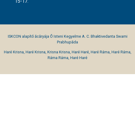
15-17.
ISKCON alapítő ācāryája Ő Isteni Kegyelme A. C. Bhaktivedanta Swami
Prabhupāda
Haré Krisna, Haré Krisna, Krisna Krisna, Haré Haré, Haré Ráma, Haré Ráma,
Ráma Ráma, Haré Haré