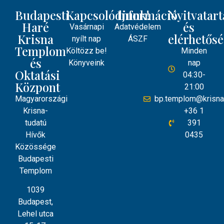
Budapesti
Kapcsolódjunk!
Információ
Nyitvatart
Haré
és
Vasárnapi
Adatvédelem
Krisna
elérhetős
nyílt nap
ÁSZF
Templom
Költözz be!
Minden
és
Könyveink
nap
Oktatási
04:30-
Központ
21:00
Magyarországi
bp.templom@krisna
Krisna-
+36 1
tudatú
391
Hívők
0435
Közössége
Budapesti
Templom
1039
Budapest,
Lehel utca